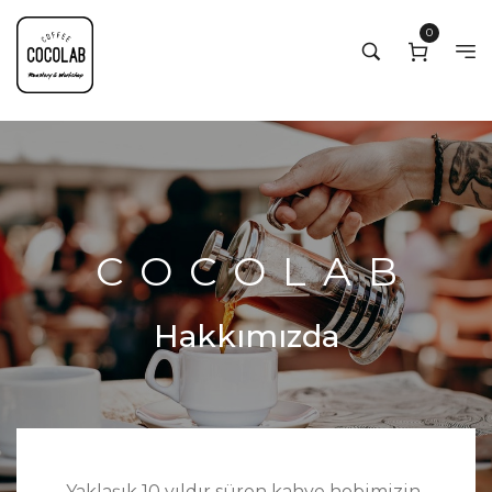
0
COCOLAB
Hakkımızda
Yaklaşık 10 yıldır süren kahve hobimizin